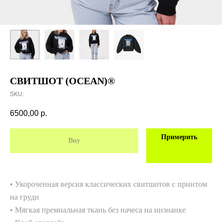
СВИТШОТ (OCEAN)®
SKU:
6500,00
р.
Примерить
Buy
• Укороченная версия классических свитшотов с принтом
на груди
• Мягкая премиальная ткань без начеса на инзнанке